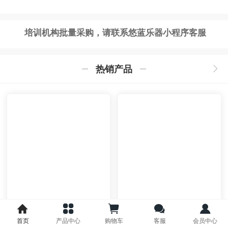
培训机构批量采购，请联系悠蓝乐器小程序客服
热销产品
便携折叠琴托【沙龙吉
美国Woodside琴托GS4-
PCL, GS4-Pro, GS4-ELG
他出品】
首页
产品中心
购物车
客服
会员中心